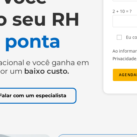
 o seu RH
2 + 10 = ?
a
ponta
Eu co
Ao informa
Privacidade
acional e você ganha em
or um
baixo custo.
Falar com um especialista