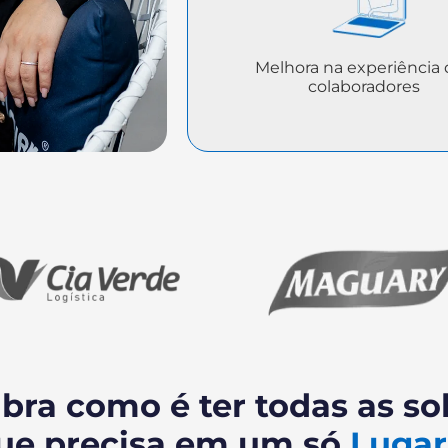
Melhora na experiência
colaboradores
bra como é ter todas as so
ue precisa em um só
Luga