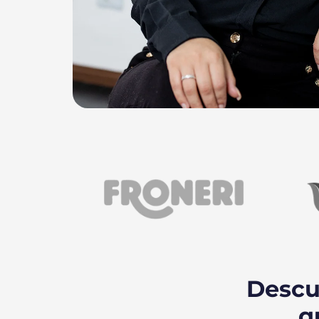
Descu
q