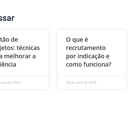
ssar
tão de
O que é
jetos: técnicas
recrutamento
a melhorar a
por indicação e
ciência
como funciona?
maio de 2026
28 de abril de 2026