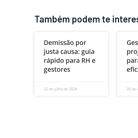
Também podem te intere
Demissão por
Ges
justa causa: guia
pro
rápido para RH e
par
gestores
efi
22 de julho de 2026
26 de 