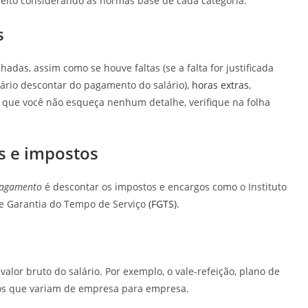
é feito considerando as normas base de cada categoria.
s
hadas, assim como se houve faltas (se a falta for justificada
sário descontar do pagamento do salário),
horas extras
,
a que você não esqueça nenhum detalhe, verifique na folha
s e impostos
pagamento
é descontar os impostos e encargos como o Instituto
 de Garantia do Tempo de Serviço
(FGTS).
 valor bruto do salário. Por exemplo, o vale-refeição, plano de
cios que variam de empresa para empresa.