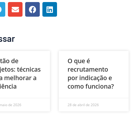
ssar
tão de
O que é
jetos: técnicas
recrutamento
a melhorar a
por indicação e
ciência
como funciona?
maio de 2026
28 de abril de 2026