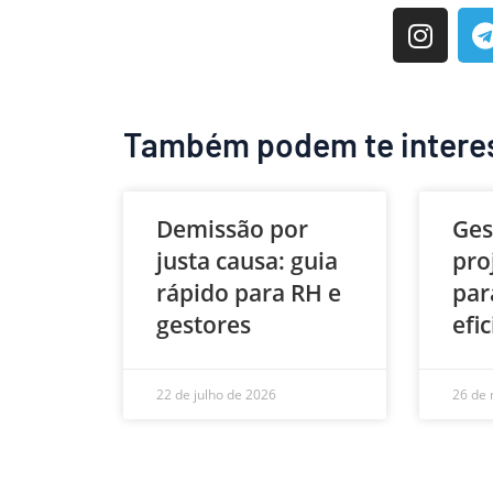
Também podem te intere
Demissão por
Ges
justa causa: guia
pro
rápido para RH e
par
gestores
efi
22 de julho de 2026
26 de 