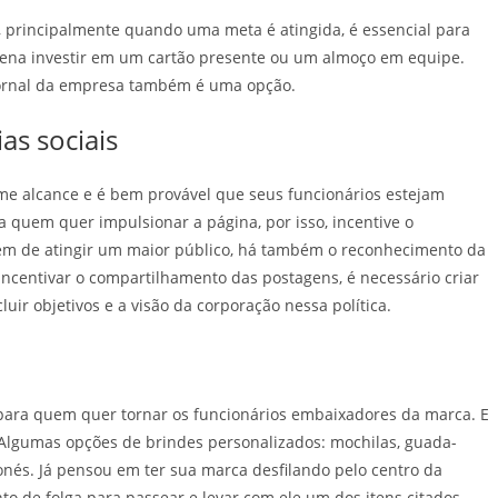
o, principalmente quando uma meta é atingida, é essencial para
 pena investir em um cartão presente ou um almoço em equipe.
 jornal da empresa também é uma opção.
as sociais
me alcance e é bem provável que seus funcionários estejam
a quem quer impulsionar a página, por isso, incentive o
m de atingir um maior público, há também o reconhecimento da
incentivar o compartilhamento das postagens, é necessário criar
uir objetivos e a visão da corporação nessa política.
para quem quer tornar os funcionários embaixadores da marca. E
 Algumas opções de brindes personalizados: mochilas, guada-
onés. Já pensou em ter sua marca desfilando pelo centro da
o de folga para passear e levar com ele um dos itens citados.