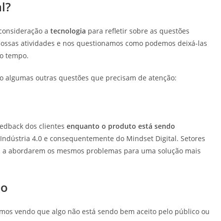
l?
 consideração a
tecnologia
para refletir sobre as questões
 nossas atividades e nos questionamos como podemos deixá-las
so tempo.
go algumas outras questões que precisam de atenção:
eedback dos clientes
enquanto o produto está sendo
ndústria 4.0 e consequentemente do Mindset Digital. Setores
s a abordarem os mesmos problemas para uma solução mais
no
amos vendo que algo não está sendo bem aceito pelo público ou