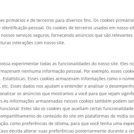
ies primários e de terceiros para diversos fins. Os cookies primár
identificação pessoal. Os cookies de terceiros usados em nosso si
 nossos serviços seguros, fornecendo anúncios que são relevante
turas interações com nosso site.
 possa experimentar todas as funcionalidades do nosso site. Eles 
rmazenam nenhuma informação pessoal. Por exemplo, esses cookie
. Estatísticas: Esses cookies armazenam informações como o número
ita, etc. Esses dados nos ajudam a entender e analisar o desempenh
ersonalizar os anúncios que mostramos a você para que sejam signi
as.As informações armazenadas nesses cookies também podem ser 
uncional: Estes são os cookies que auxiliam certas funcionalidade
ompartilhamento de conteúdo do site em plataformas de mídia soci
ção, como preferências de idioma, para que você tenha uma experiê
aso decida alterar suas preferências posteriormente durante a ses