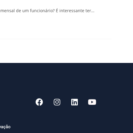
 mensal de um funcionário? É interessante ter…
ivação