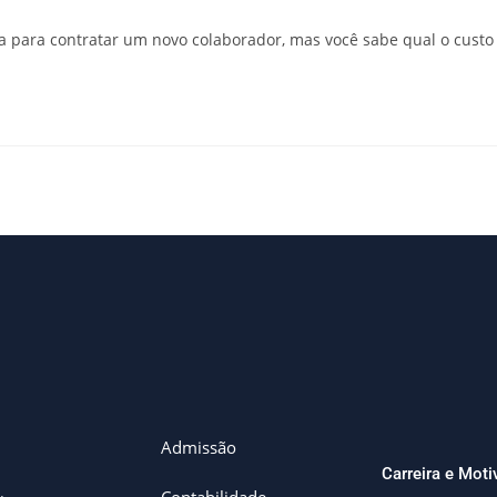
ta para contratar um novo colaborador, mas você sabe qual o custo
Admissão
Carreira e Mot