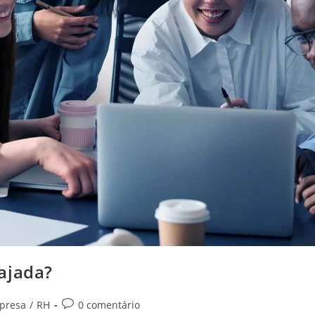
ajada?
presa
/
RH
0 comentário