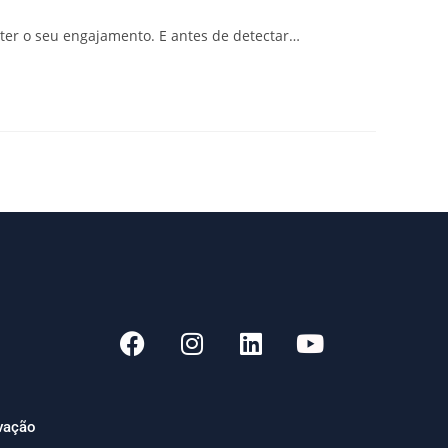
er o seu engajamento. E antes de detectar…
ivação