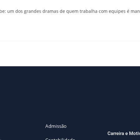
be: um dos grandes dramas de quem trabalha com equipes é mant
Admissão
Carreira e Mot