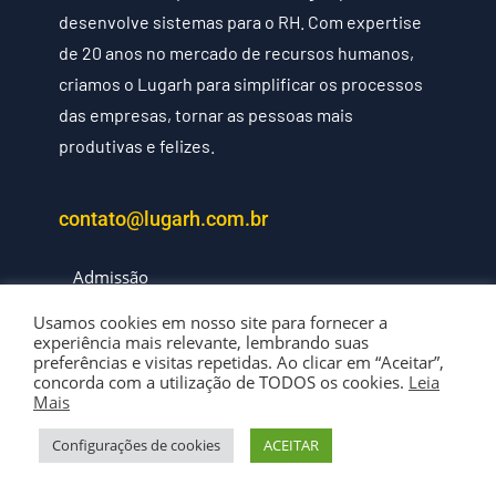
desenvolve sistemas para o RH. Com expertise
de 20 anos no mercado de recursos humanos,
criamos o Lugarh para simplificar os processos
das empresas, tornar as pessoas mais
produtivas e felizes.
contato@lugarh.com.br
Admissão
Contabilidade
Usamos cookies em nosso site para fornecer a
Gestão
experiência mais relevante, lembrando suas
RH
preferências e visitas repetidas. Ao clicar em “Aceitar”,
Carreira e Motivação
concorda com a utilização de TODOS os cookies.
Leia
Mais
Cultura da empresa
Recrutamento e Seleção
Configurações de cookies
ACEITAR