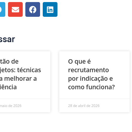
ssar
tão de
O que é
jetos: técnicas
recrutamento
a melhorar a
por indicação e
ciência
como funciona?
maio de 2026
28 de abril de 2026