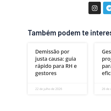
Também podem te intere
Demissão por
Ges
justa causa: guia
pro
rápido para RH e
par
gestores
efi
22 de julho de 2026
26 de 