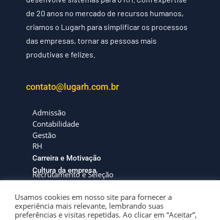
de 20 anos no mercado de recursos humanos,
criamos o Lugarh para simplificar os processos
das empresas, tornar as pessoas mais
produtivas e felizes.
contato@lugarh.com.br
Admissão
Contabilidade
Gestão
RH
Carreira e Motivação
Cultura da empresa
Recrutamento e Seleção
Usamos cookies em nosso site para fornecer a
experiência mais relevante, lembrando suas
preferências e visitas repetidas. Ao clicar em “Aceitar”,