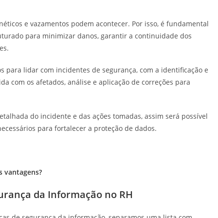
éticos e vazamentos podem acontecer. Por isso, é fundamental
uturado para minimizar danos, garantir a continuidade dos
es.
 para lidar com incidentes de segurança, com a identificação e
da com os afetados, análise e aplicação de correções para
lhada do incidente e das ações tomadas, assim será possível
necessários para fortalecer a proteção de dados.
as vantagens?
gurança da Informação no RH
icas de segurança da informação, separamos uma lista com