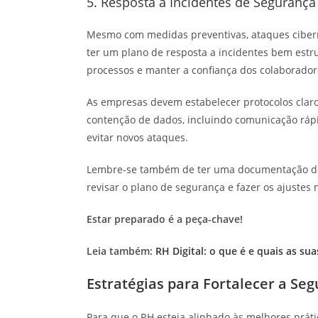
5. Resposta a Incidentes de Segurança
Mesmo com medidas preventivas, ataques cibern
ter um plano de resposta a incidentes bem estr
processos e manter a confiança dos colaborador
As empresas devem estabelecer protocolos claros
contenção de dados, incluindo comunicação rápi
evitar novos ataques.
Lembre-se também de ter uma documentação deta
revisar o plano de segurança e fazer os ajustes 
Estar preparado é a peça-chave!
Leia também:
RH Digital: o que é e quais as su
Estratégias para Fortalecer a Se
Para que o RH esteja alinhado às melhores prát