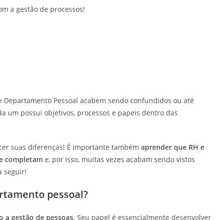
om a gestão de processos!
e Departamento Pessoal acabem sendo confundidos ou
até
da um possui objetivos, processos e papeis dentro das
ecer suas diferenças! É importante também
aprender que RH e
se completam
e, por isso, muitas vezes acabam sendo vistos
 seguir!
artamento pessoal?
o a gestão de pessoas
. Seu papel é essencialmente desenvolver