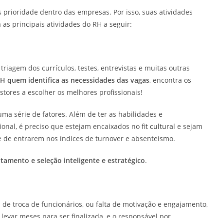
rioridade dentro das empresas. Por isso, suas atividades
s principais atividades do RH a seguir:
riagem dos currículos, testes, entrevistas e muitas outras
RH quem identifica as necessidades das vagas
, encontra os
stores a escolher os melhores profissionais!
ma série de fatores. Além de ter as habilidades e
ional, é preciso que estejam encaixados no
fit cultural
e sejam
de entrarem nos índices de turnover e absenteísmo.
tamento e seleção inteligente e estratégico
.
de troca de funcionários, ou falta de motivação e engajamento,
levar meses para ser finalizada, e o responsável por