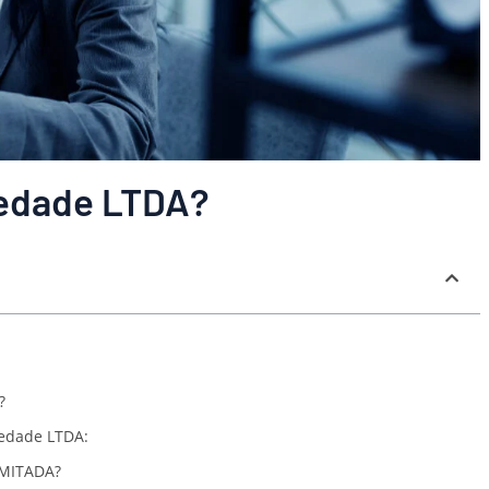
iedade LTDA?
?
iedade LTDA:
IMITADA?