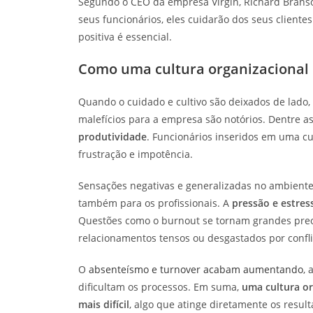
Segundo o CEO da empresa Virgin, Richard Branso
seus funcionários, eles cuidarão dos seus clientes
positiva é essencial.
Como uma cultura organizacional 
Quando o cuidado e cultivo são deixados de lado,
malefícios para a empresa são notórios. Dentre a
produtividade
. Funcionários inseridos em uma c
frustração e impotência.
Sensações negativas e generalizadas no ambiente 
também para os profissionais. A
pressão e estres
Questões como o burnout se tornam grandes preo
relacionamentos tensos ou desgastados por confli
O
absenteísmo e turnover acabam aumentando
, 
dificultam os processos. Em suma,
uma cultura or
mais difícil
, algo que atinge diretamente os resul